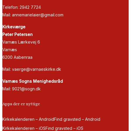
Telefon: 2942 7724
Mail: annemarielaier@gmail.com
Kirkeværge
Peter Petersen
Varnæs Lærkevej 6
Varnæs
6200 Aabenraa
Mail: vaerge@varnaeskirke.dk
Varnæs Sogns Menighedsråd
Mail: 9021@sogn.dk
Apps der er nyttige
Kirkekalenderen – Android
Find gravsted – Android
Kirkekalenderen – iOS
Find gravsted – iOS