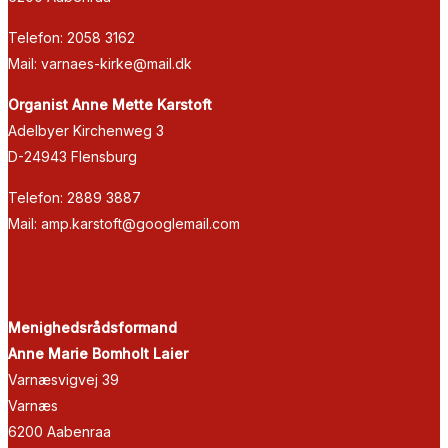
Telefon: 2058 3162
Mail: varnaes-kirke@mail.dk
Organist Anne Mette Karstoft
Adelbyer Kirchenweg 3
D-24943 Flensburg
Telefon: 2889 3887
Mail: amp.karstoft@googlemail.com
Menighedsrådsformand
Anne Marie Bomholt Laier
Varnæsvigvej 39
Varnæs
6200 Aabenraa