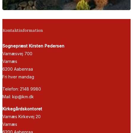
Kontaktinformation
Sognepræst Kirsten Pedersen
Varnæsvej 700
Varnæs
6200 Aabenraa
Fri hver mandag
Telefon: 2148 9980
Mail: kip@km.dk
Kirkegårdskontoret
Varnæs Kirkevej 20
Varnæs
6200 Aabenraa