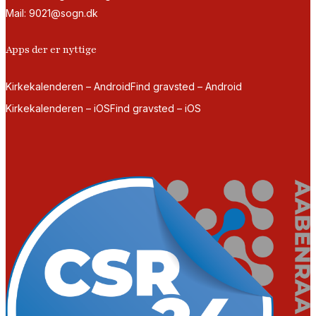
Mail: 9021@sogn.dk
Apps der er nyttige
Kirkekalenderen – Android
Find gravsted – Android
Kirkekalenderen – iOS
Find gravsted – iOS