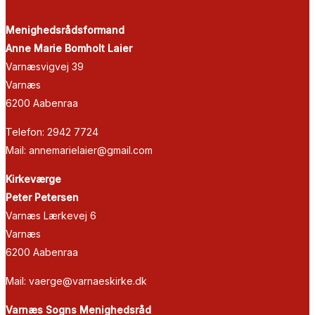
Menighedsrådsformand
Anne Marie Bomholt Laier
Varnæsvigvej 39
Varnæs
6200 Aabenraa
Telefon: 2942 7724
Mail: annemarielaier@gmail.com
Kirkeværge
Peter Petersen
Varnæs Lærkevej 6
Varnæs
6200 Aabenraa
Mail: vaerge@varnaeskirke.dk
Varnæs Sogns Menighedsråd