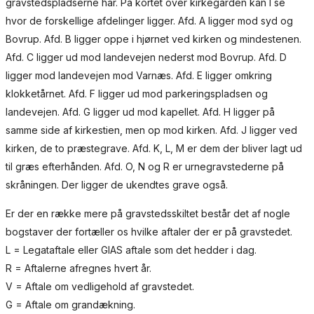
gravstedspladserne har. På kortet over kirkegården kan I se
hvor de forskellige afdelinger ligger. Afd. A ligger mod syd og
Bovrup. Afd. B ligger oppe i hjørnet ved kirken og mindestenen.
Afd. C ligger ud mod landevejen nederst mod Bovrup. Afd. D
ligger mod landevejen mod Varnæs. Afd. E ligger omkring
klokketårnet. Afd. F ligger ud mod parkeringspladsen og
landevejen. Afd. G ligger ud mod kapellet. Afd. H ligger på
samme side af kirkestien, men op mod kirken. Afd. J ligger ved
kirken, de to præstegrave. Afd. K, L, M er dem der bliver lagt ud
til græs efterhånden. Afd. O, N og R er urnegravstederne på
skråningen. Der ligger de ukendtes grave også.
Er der en række mere på gravstedsskiltet består det af nogle
bogstaver der fortæller os hvilke aftaler der er på gravstedet.
L = Legataftale eller GIAS aftale som det hedder i dag.
R = Aftalerne afregnes hvert år.
V = Aftale om vedligehold af gravstedet.
G = Aftale om grandækning.