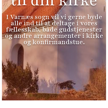
til din kirke
I Varnæs sogn vil vi gerne byde
alle ind til at deltage i vores
fællesskab, både gudstjenester
og andre arrangementer i kirke
og konfirmandstue.