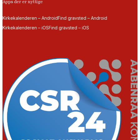
Apps der er nyttige
Kirkekalenderen – Android
Find gravsted – Android
Kirkekalenderen – iOS
Find gravsted – iOS