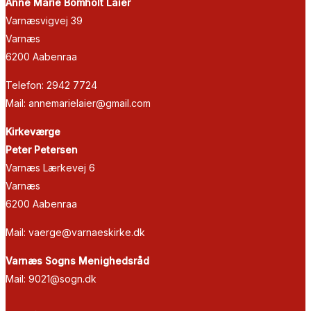
Anne Marie Bomholt Laier
Varnæsvigvej 39
Varnæs
6200 Aabenraa
Telefon: 2942 7724
Mail: annemarielaier@gmail.com
Kirkeværge
Peter Petersen
Varnæs Lærkevej 6
Varnæs
6200 Aabenraa
Mail: vaerge@varnaeskirke.dk
Varnæs Sogns Menighedsråd
Mail: 9021@sogn.dk