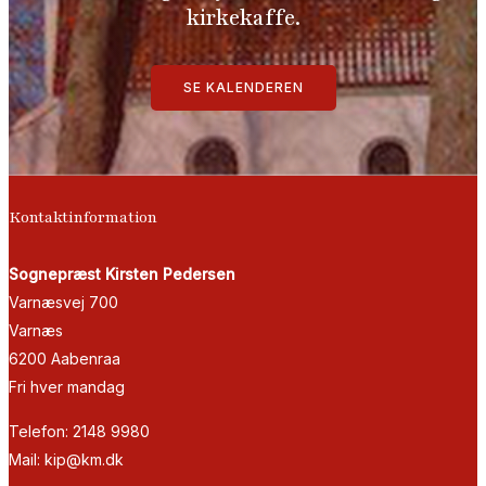
kirkekaffe.
SE KALENDEREN
Kontaktinformation
Sognepræst Kirsten Pedersen
Varnæsvej 700
Varnæs
6200 Aabenraa
Fri hver mandag
Telefon: 2148 9980
Mail: kip@km.dk