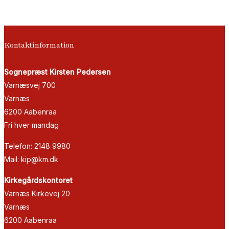
Kontaktinformation
Sognepræst Kirsten Pedersen
Varnæsvej 700
Varnæs
6200 Aabenraa
Fri hver mandag
Telefon: 2148 9980
Mail: kip@km.dk
Kirkegårdskontoret
Varnæs Kirkevej 20
Varnæs
6200 Aabenraa