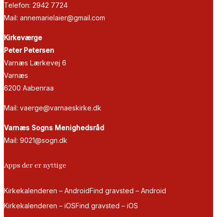
Telefon: 2942 7724
Mail: annemarielaier@gmail.com
Kirkeværge
Peter Petersen
Varnæs Lærkevej 6
Varnæs
6200 Aabenraa
Mail: vaerge@varnaeskirke.dk
Varnæs Sogns Menighedsråd
Mail: 9021@sogn.dk
Apps der er nyttige
Kirkekalenderen – Android
Find gravsted – Android
Kirkekalenderen – iOS
Find gravsted – iOS