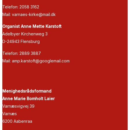
Telefon: 2058 3162
Mail: varnaes-kirke@mail.dk
Organist Anne Mette Karstoft
Adelbyer Kirchenweg 3
D-24943 Flensburg
Telefon: 2889 3887
Mail: amp.karstoft@googlemail.com
Menighedsrådsformand
Anne Marie Bomholt Laier
Varnæsvigvej 39
Varnæs
6200 Aabenraa