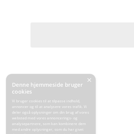
Grundtvig mente, at det at blive en kristen, kun
berømte sætning: “Menneske først, kristen så”.
I Varnæs sogn lægger præst og menighedsråd vægt
Højmessen og gudstjenesten er grundlaget for kirkeliv
×
Denne hjemmeside bruger
Kor og korskole, babysalmesang, minikonfirmander, 
cookies
basararbejde med afsluttende basar på Varnæs skole
Vi bruger cookies til at tilpasse indhold,
Desuden arbejder vi med forskellige – og gerne nye
annoncer og til at analysere vores trafik. Vi
deler også oplysninger om din brug af vores
høstgudstjeneste, musik- og salmesangsgudstjenest
websted med vores annoncerings- og
analysepartnere, som kan kombinere dem
Det er vigtigt for os, at god formidling og forkyndel
med andre oplysninger, som du har givet
integreret del.